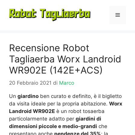
Vai
al
Menu
contenuto
Recensione Robot
Tagliaerba Worx Landroid
WR902E (142E+ACS)
20 Febbraio 2021
di
Marco
Un
giardino
ben curato e definito, è il biglietto
da visita ideale per la propria abitazione.
Worx
Landroid WR902E
è un robot tosaerba
particolarmente adatto per
giardini di
dimensioni piccole e medio-grandi
che
presentano anche
pendenze del 35%
; la