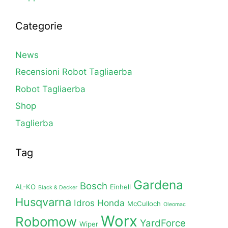
Categorie
News
Recensioni Robot Tagliaerba
Robot Tagliaerba
Shop
Taglierba
Tag
Gardena
Bosch
AL-KO
Einhell
Black & Decker
Husqvarna
Idros Honda
McCulloch
Oleomac
Worx
Robomow
YardForce
Wiper