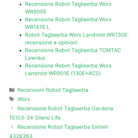
e
er
gr
s
s
p
e
Recensione Robot Tagliaerba Worx
b
a
A
e
e
WR900E
Recensione Robot Tagliaerba Worx
o
m
p
n
WR147E L
o
p
g
Robot Tagliaerba Worx Landroid WR130E:
k
er
recensione e opinioni
Recensione Robot Tagliaerba TOMTAC
Lawnba
Recensione Robot Tagliaerba Worx
Landroid WR901E (130E+ACS)
Categorie
Recensioni Robot Tagliaerba
Tag
Worx
Recensione Robot Tagliaerba Gardena
15103-34 Sileno Life
Recensione Robot Tagliaerba Einhell
4326363