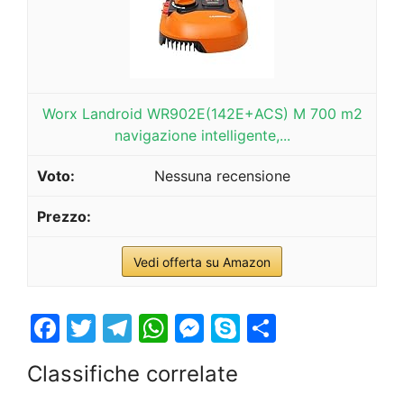
Worx Landroid WR902E(142E+ACS) M 700 m2
navigazione intelligente,...
Nessuna recensione
Vedi offerta su Amazon
F
T
T
W
M
S
S
a
w
el
h
e
k
h
Classifiche correlate
c
itt
e
at
s
y
ar