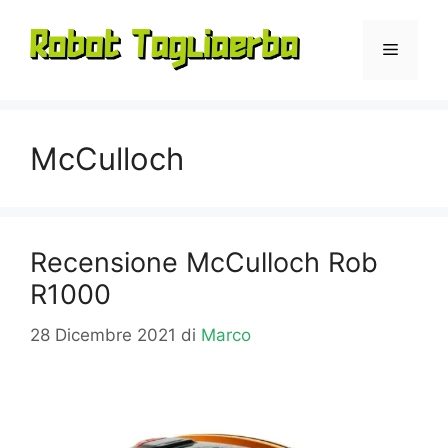
Vai
al
Menu
contenuto
McCulloch
Recensione McCulloch Rob
R1000
28 Dicembre 2021
di
Marco