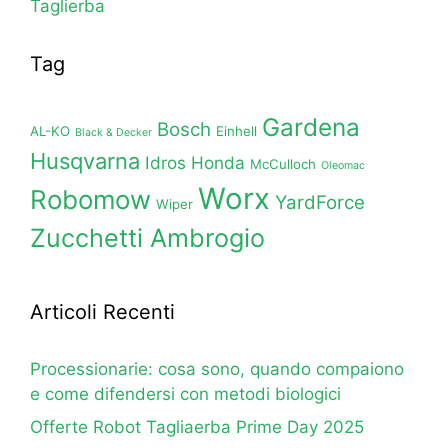
Taglierba
Tag
Gardena
Bosch
AL-KO
Einhell
Black & Decker
Husqvarna
Idros Honda
McCulloch
Oleomac
Worx
Robomow
YardForce
Wiper
Zucchetti Ambrogio
Articoli Recenti
Processionarie: cosa sono, quando compaiono
e come difendersi con metodi biologici
Offerte Robot Tagliaerba Prime Day 2025