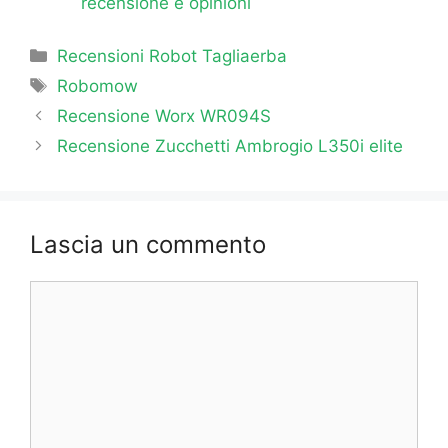
recensione e opinioni
Categorie
Recensioni Robot Tagliaerba
Tag
Robomow
Recensione Worx WR094S
Recensione Zucchetti Ambrogio L350i elite
Lascia un commento
Commento