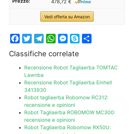
478,72 €
Vedi offerta su Amazon
F
T
T
W
M
S
S
a
w
el
h
e
k
h
Classifiche correlate
c
itt
e
at
s
y
ar
e
er
gr
s
s
p
e
Recensione Robot Tagliaerba TOMTAC
b
a
A
e
e
Lawnba
Recensione Robot Tagliaerba Einhell
o
m
p
n
3413930
o
p
g
Robot tagliaerba Robomow RC312:
k
er
recensione e opinioni
Robot Tagliaerba ROBOMOW MC300:
recensione e opinioni
Robot Tagliaerba Robomow RX50U: