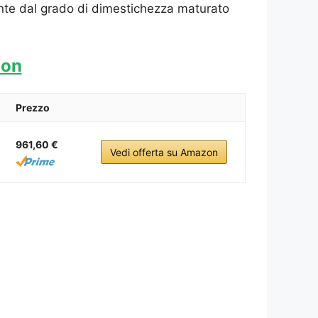
ente dal grado di dimestichezza maturato
zon
Prezzo
961,60 €
Vedi offerta su Amazon