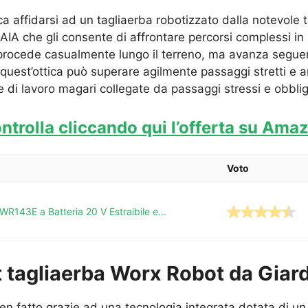
ca affidarsi ad un tagliaerba robotizzato dalla notevole 
AIA che gli consente di affrontare percorsi complessi in 
rocede casualmente lungo il terreno, ma avanza seguendo
quest’ottica può superare agilmente passaggi stretti e art
e di lavoro magari collegate da passaggi stressi e obblig
ntrolla cliccando qui l’offerta su Ama
Voto
143E a Batteria 20 V Estraibile e...
ot tagliaerba Worx Robot da Gia
n fatto grazie ad una tecnologia integrata dotata di un v