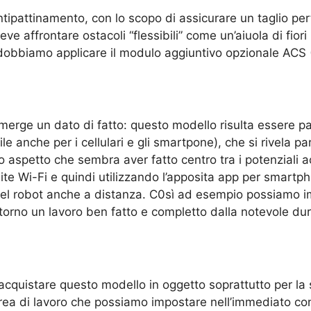
tipattinamento, con lo scopo di assicurare un taglio perf
deve affrontare ostacoli “flessibili” come un’aiuola di fior
 dobbiamo applicare il modulo aggiuntivo opzionale ACS 
erge un dato di fatto: questo modello risulta essere par
le anche per i cellulari e gli smartpone), che si rivela pa
o aspetto che sembra aver fatto centro tra i potenziali acq
te Wi-Fi e quindi utilizzando l’apposita app per smart
del robot anche a distanza. C0sì ad esempio possiamo i
itorno un lavoro ben fatto e completto dalla notevole dur
acquistare questo modello in oggetto soprattutto per l
rea di lavoro che possiamo impostare nell’immediato con 