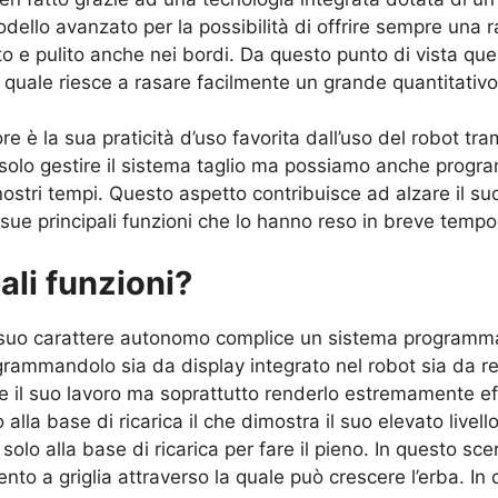
llo avanzato per la possibilità di offrire sempre una r
o e pulito anche nei bordi. Da questo punto di vista que
 quale riesce a rasare facilmente un grande quantitativo
 è la sua praticità d’uso favorita dall’uso del robot tram
olo gestire il sistema taglio ma possiamo anche progra
ostri tempi. Questo aspetto contribuisce ad alzare il suo
 sue principali funzioni che lo hanno reso in breve temp
ali funzioni?
l suo carattere autonomo complice un sistema programmab
grammandolo sia da display integrato nel robot sia da r
 il suo lavoro ma soprattutto renderlo estremamente eff
o alla base di ricarica il che dimostra il suo elevato livell
a solo alla base di ricarica per fare il pieno. In questo sce
ento a griglia attraverso la quale può crescere l’erba. I