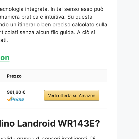
tecnologia integrata. In tal senso esso può
maniera pratica e intuitiva. Su questa
 un itinerario ben preciso calcolato sulla
icolati senza alcun filo guida. A ciò si
ati.
zon
Prezzo
961,60 €
Vedi offerta su Amazon
rdino Landroid WR143E?
alido gruppo di sensori intelligenti. Di