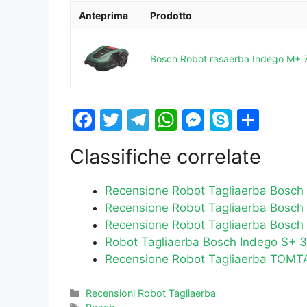
Anteprima
Prodotto
Bosch Robot rasaerba Indego M+ 70
F
T
T
W
M
S
S
a
w
el
h
e
k
h
Classifiche correlate
c
itt
e
at
s
y
ar
e
er
gr
s
s
p
e
Recensione Robot Tagliaerba Bosch
b
a
A
e
e
Recensione Robot Tagliaerba Bosch
o
m
p
n
Recensione Robot Tagliaerba Bosc
Robot Tagliaerba Bosch Indego S+ 35
o
p
g
Recensione Robot Tagliaerba TOM
k
er
Categorie
Recensioni Robot Tagliaerba
Tag