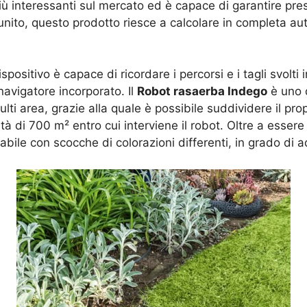
ù interessanti sul mercato ed è capace di garantire pres
ito, questo prodotto riesce a calcolare in completa auton
ositivo è capace di ricordare i percorsi e i tagli svolti 
avigatore incorporato. Il
Robot rasaerba Indego
è uno d
i area, grazie alla quale è possibile suddividere il propr
tà di 700 m² entro cui interviene il robot. Oltre a essere 
ile con scocche di colorazioni differenti, in grado di ado