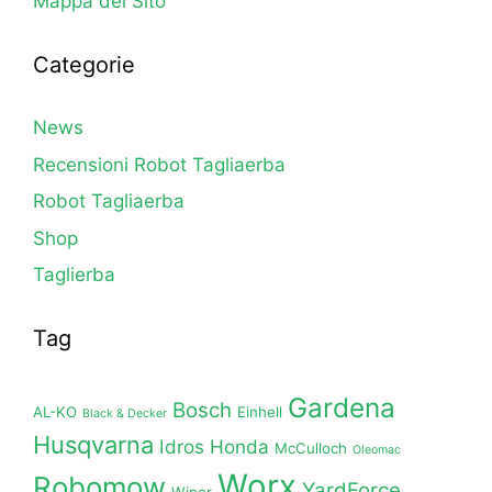
Mappa del Sito
Categorie
News
Recensioni Robot Tagliaerba
Robot Tagliaerba
Shop
Taglierba
Tag
Gardena
Bosch
AL-KO
Einhell
Black & Decker
Husqvarna
Idros Honda
McCulloch
Oleomac
Worx
Robomow
YardForce