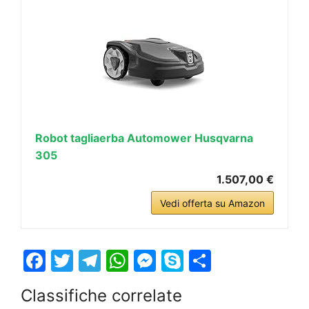
Robot tagliaerba Automower Husqvarna
305
1.507,00 €
Vedi offerta su Amazon
F
T
T
W
M
S
S
a
w
el
h
e
k
h
Classifiche correlate
c
itt
e
at
s
y
ar