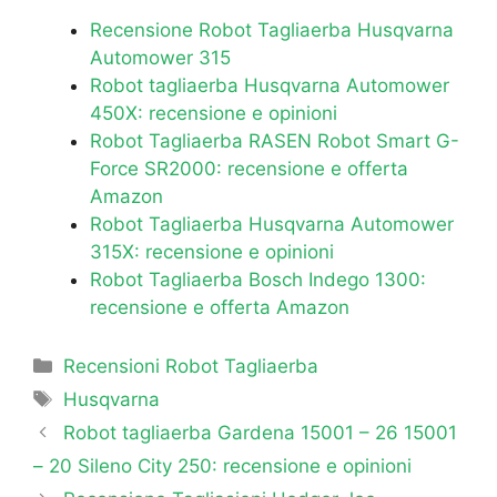
e
er
gr
s
s
p
e
Recensione Robot Tagliaerba Husqvarna
b
a
A
e
e
Automower 315
Robot tagliaerba Husqvarna Automower
o
m
p
n
450X: recensione e opinioni
o
p
g
Robot Tagliaerba RASEN Robot Smart G-
k
er
Force SR2000: recensione e offerta
Amazon
Robot Tagliaerba Husqvarna Automower
315X: recensione e opinioni
Robot Tagliaerba Bosch Indego 1300:
recensione e offerta Amazon
Categorie
Recensioni Robot Tagliaerba
Tag
Husqvarna
Robot tagliaerba Gardena 15001 – 26 15001
– 20 Sileno City 250: recensione e opinioni