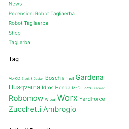
News
Recensioni Robot Tagliaerba
Robot Tagliaerba
Shop
Taglierba
Tag
Gardena
Bosch
AL-KO
Einhell
Black & Decker
Husqvarna
Idros Honda
McCulloch
Oleomac
Worx
Robomow
YardForce
Wiper
Zucchetti Ambrogio