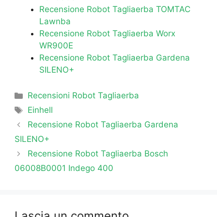
o
p
g
Recensione Robot Tagliaerba TOMTAC
k
er
Lawnba
Recensione Robot Tagliaerba Worx
WR900E
Recensione Robot Tagliaerba Gardena
SILENO+
Categorie
Recensioni Robot Tagliaerba
Tag
Einhell
Recensione Robot Tagliaerba Gardena
SILENO+
Recensione Robot Tagliaerba Bosch
06008B0001 Indego 400
Lascia un commento