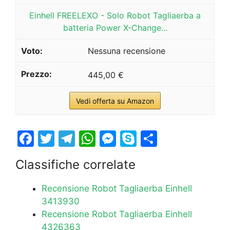
Einhell FREELEXO - Solo Robot Tagliaerba a
batteria Power X-Change...
Nessuna recensione
445,00 €
Vedi offerta su Amazon
F
T
T
W
M
S
S
a
w
el
h
e
k
h
Classifiche correlate
c
itt
e
at
s
y
ar
e
er
gr
s
s
p
e
Recensione Robot Tagliaerba Einhell
b
a
A
e
e
3413930
Recensione Robot Tagliaerba Einhell
o
m
p
n
4326363