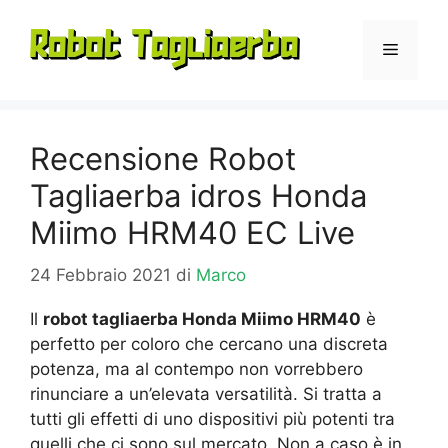
Vai
al
Menu
contenuto
Recensione Robot
Tagliaerba idros Honda
Miimo HRM40 EC Live
24 Febbraio 2021
di
Marco
Il
robot tagliaerba Honda Miimo HRM40
è
perfetto per coloro che cercano una discreta
potenza, ma al contempo non vorrebbero
rinunciare a un’elevata versatilità. Si tratta a
tutti gli effetti di uno dispositivi più potenti tra
quelli che ci sono sul mercato. Non a caso è in