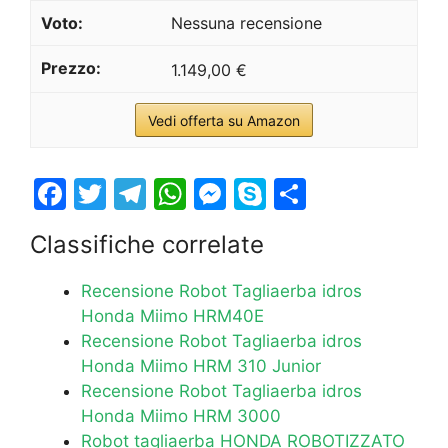
Nessuna recensione
1.149,00 €
Vedi offerta su Amazon
F
T
T
W
M
S
S
a
w
el
h
e
k
h
Classifiche correlate
c
itt
e
at
s
y
ar
e
er
gr
s
s
p
e
Recensione Robot Tagliaerba idros
b
a
A
e
e
Honda Miimo HRM40E
Recensione Robot Tagliaerba idros
o
m
p
n
Honda Miimo HRM 310 Junior
o
p
g
Recensione Robot Tagliaerba idros
k
er
Honda Miimo HRM 3000
Robot tagliaerba HONDA ROBOTIZZATO