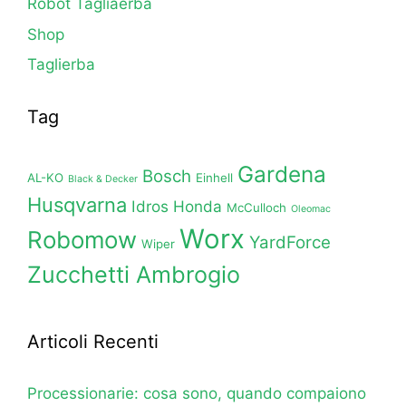
Robot Tagliaerba
Shop
Taglierba
Tag
Gardena
Bosch
AL-KO
Einhell
Black & Decker
Husqvarna
Idros Honda
McCulloch
Oleomac
Worx
Robomow
YardForce
Wiper
Zucchetti Ambrogio
Articoli Recenti
Processionarie: cosa sono, quando compaiono